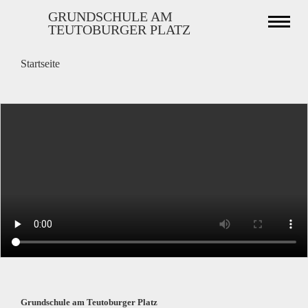
Direkt
GRUNDSCHULE AM
Naviga
zum
TEUTOBURGER PLATZ
aktivi
Inhalt
Sie
Startseite
sind
hier
Grundschule am Teutoburger Platz