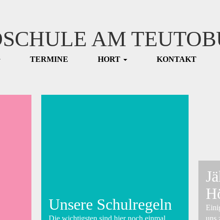
SCHULE AM TEUTOB
TERMINE
HORT
KONTAKT
Jä
H
Unsere Schulregeln
Eini
Die wichtigsten sind hier noch einmal
uns 