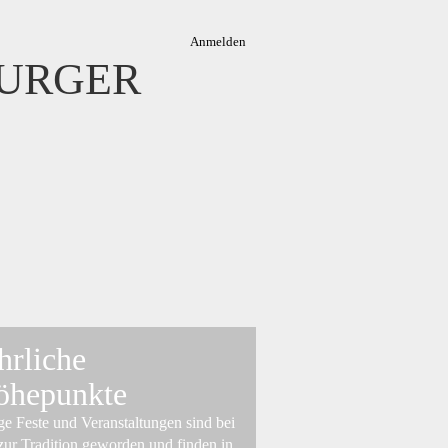
Anmelden
URGER
hrliche
öhepunkte
ge Feste und Veranstaltungen sind bei
zur Tradition geworden und finden in